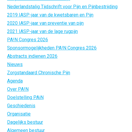
Nederlandstalig Tijdschrift voor Pijn en Pijnbestrijding
2019 IASP-jaar van de kwetsbaren en Pijn
2020 IASP-jaar van preventie van pijn
2021 IASP-jaar van de lage rugpijn
PA!N Congres 2026
Sponsormogelijkheden PA!N Congres 2026
Abstracts indienen 2026
Nieuws
Zorgstandaard Chronische Pijn
Agenda
Over PA!N
Doelstelling PAiN
Geschiedenis
Organisatie
Dagelijks bestuur
Algemeen bestuur