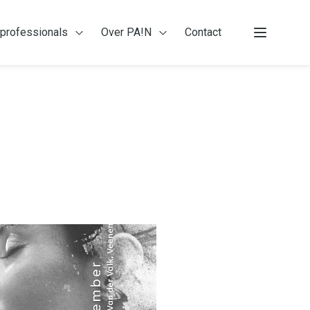
 professionals
Over PA!N
Contact
 patiënten
Open Voor professionals
Open Over PA!N
Menu