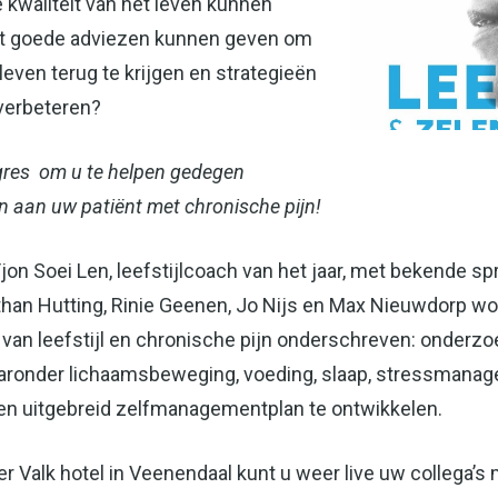
 kwaliteit van het leven kunnen
ënt goede adviezen kunnen geven om
 leven terug te krijgen en strategieën
 verbeteren?
ngres om u te helpen gedegen
ven aan uw patiënt met chronische pijn!
jon Soei Len, leefstijlcoach van het jaar, met bekende s
an Hutting, Rinie Geenen, Jo Nijs en Max Nieuwdorp wor
g van leefstijl en chronische pijn onderschreven: onderzo
waaronder lichaamsbeweging, voeding, slaap, stressman
en uitgebreid zelfmanagementplan te ontwikkelen.
r Valk hotel in Veenendaal kunt u weer live uw collega’s 