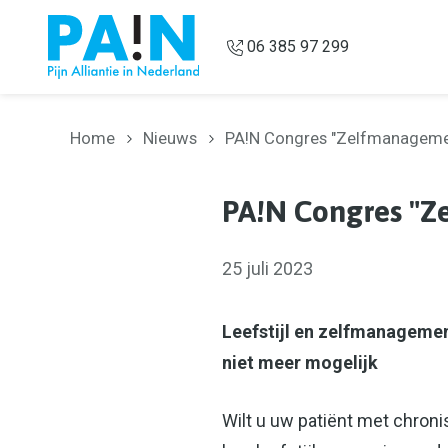
Overslaan en naar de inhoud gaan
06 385 97 299
Home
Nieuws
PA!N Congres "Zelfmanagement
PA!N Congres "Ze
25 juli 2023
Leefstijl en zelfmanagement 
niet meer mogelijk
Wilt u uw patiënt met chron