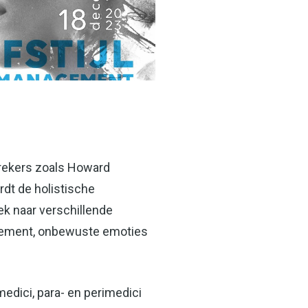
prekers zoals Howard
dt de holistische
ek naar verschillende
agement, onbewuste emoties
medici, para- en perimedici