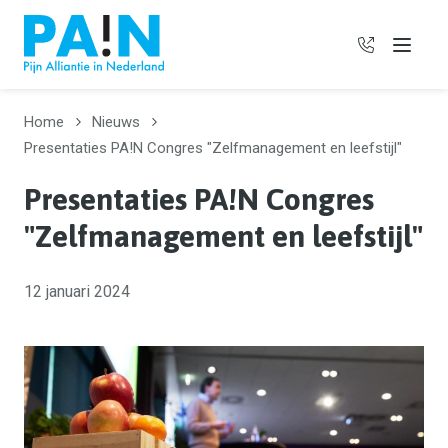
06 385 97
Menu
Home
Nieuws
Presentaties PA!N Congres "Zelfmanagement en leefstijl"
Presentaties PA!N Congres
"Zelfmanagement en leefstijl"
12 januari 2024